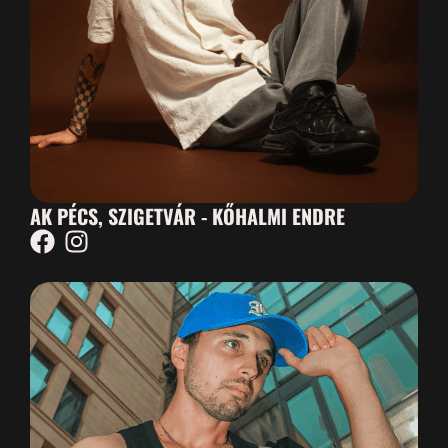
AK PÉCS, SZIGETVÁR - KŐHALMI ENDRE