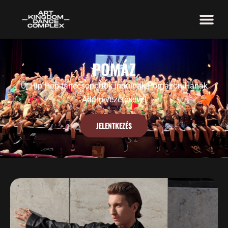
POMÁZ
Új Hip Hop tánccsoportok indulnak Pomázon Hanák
Ádám vezetésével
JELENTKEZÉS