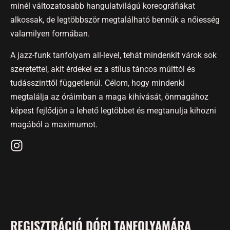
minél változatosabb hangulatvilágú koreográfiákat
alkossak, de legtöbbször megtalálható bennük a nőiesség
valamilyen formában.
A jazz-funk tanfolyam all-level, tehát mindenkit várok sok
szeretettel, akit érdekel ez a stílus táncos múlttól és
tudásszinttől függetlenül. Célom, hogy mindenki
megtalálja az óráimban a maga kihívását, önmagához
képest fejlődjön a lehető legtöbbet és megtanulja kihozni
magából a maximumot.
REGISZTRÁCIÓ DÓRI TANFOLYAMÁRA