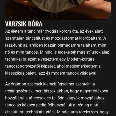
VARZSIK DÓRA
Az életem a tánc már óvodás korom óta, az évek alatt
számtalan táncstílust és mozgásformát kipróbáltam. A
jazz-funk az, amiben igazán önmagamra találtam, mint
nő és mint táncos. Mindig is érdekeltek más stílusok alap
technikái is, ezért elvégeztem egy Modern-kortárs
tánccsoportvezetői képzést, ahol megismerkedtem a
klasszikus balett, jazz és modern táncok világával.
Az óráimon szeretek kiemelt figyelmet szentelni a
tréningezésnek, mert hiszek abban, hogy nagymértékben
hozzájárul a táncosok és fejlődni vágyók mozgásához,
táncolás közben pedig felhasználjuk a tréning alatt
elsajátított technikai tudást. Mindig arra törekszem, hogy