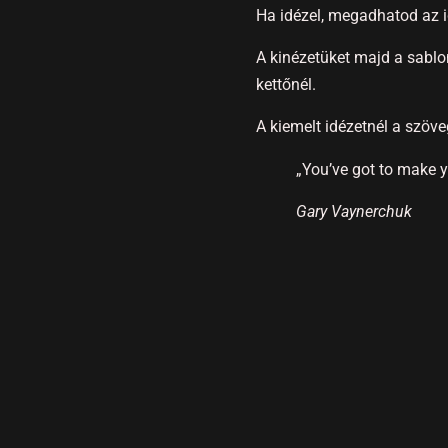
Ha idézel, megadhatod az id
A kinézetüket majd a sablo
kettőnél.
A kiemelt idézetnél a szöve
„You’ve got to make 
Gary Vaynerchuk