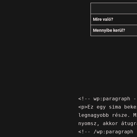
Mire való?
Mennyibe kerül?
<!-- wp:paragraph --
<p>Ez egy sima beke
legnagyobb része. M
nyomsz, akkor átugr
<!-- /wp:paragraph -