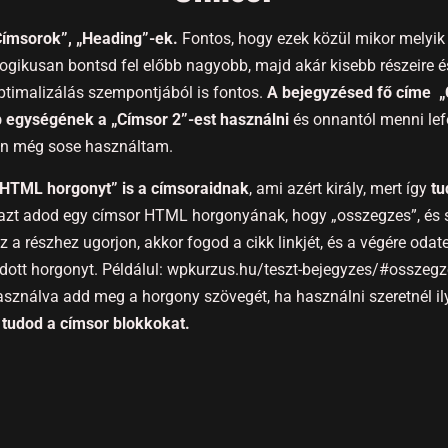
Címsorok”, „Heading”-ek.
Fontos, hogy ezek közül mikor melyik 
ogikusan bontsd fel előbb nagyobb, majd akár kisebb részeire és
ptimalizálás szempontjából is fontos.
A bejegyzésed fő címe „
 egységének a „Címsor 2”-est használni
és onnantól menni lef
 én még sose használtam.
„HTML horgonyt” is a címsoraidnak
, ami azért király, mert így
tu
 azt adod egy címsor HTML horgonyának, hogy „osszegzes”, és s
ez a részhez ugorjon, akkor fogod a cikk linkjét, és a végére oda
dott horgonyt. Példálul: wpkurzus.hu/teszt-bejegyzes/#osszegz
használva add meg a horgony szövegét, ha használni szeretnél ily
s tudod a címsor blokkokat.