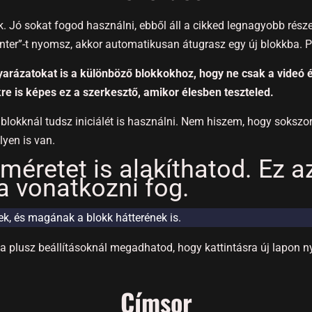
. Jó sokat fogod használni, ebből áll a cikked legnagyobb rész
„Enter”-t nyomsz, akkor automatikusan átugrasz egy új blokkba. 
arázatokat is a különböző blokkokhoz, hogy ne csak a videó és
re is képes ez a szerkesztő, amikor élesben teszteled.
blokknál tudsz iniciálét is használni. Nem hiszem, hogy sokszor 
ilyen is van.
méretet is alakíthatod. Ez a
a vonatkozni fog.
k, és magának a blokk hátterének is.
l a plusz beállításoknál megadhatod, hogy kattintásra új lapon n
Címsor