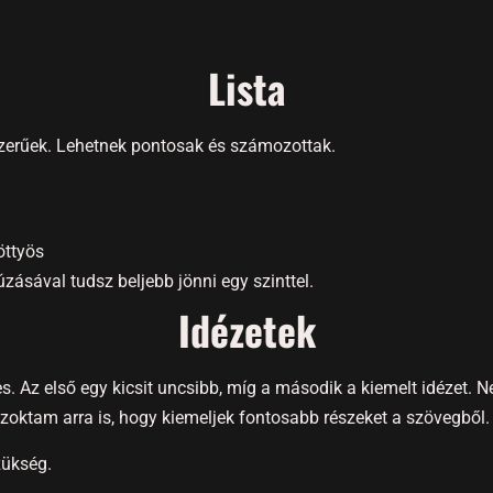
Lista
szerűek. Lehetnek pontosak és számozottak.
öttyös
zásával tudsz beljebb jönni egy szinttel.
Idézetek
es. Az első egy kicsit uncsibb, míg a második a kiemelt idézet.
szoktam arra is, hogy kiemeljek fontosabb részeket a szövegből.
zükség.