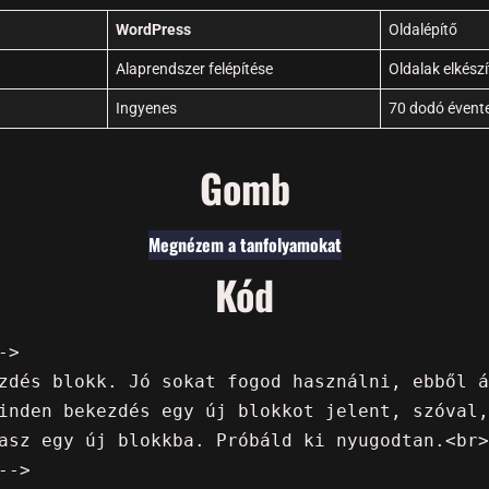
WordPress
Oldalépítő
Alaprendszer felépítése
Oldalak elkész
Ingyenes
70 dodó évent
Gomb
Megnézem a tanfolyamokat
Kód
>

zdés blokk. Jó sokat fogod használni, ebből á
inden bekezdés egy új blokkot jelent, szóval,
asz egy új blokkba. Próbáld ki nyugodtan.<br>
->
