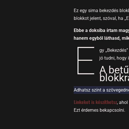
Ez egy sima bekezdés blokk
blokkot jelent, szóval, ha 
Ebbe a doksiba írtam magy
hanem egyből láthasd, mik
E
gy „Bekezdés” 
jó tudni, hogy 
A betű
blokkr
Adhatsz színt a szövegedne
Linkeket is készíthetsz
, aho
Ezt érdemes bekapcsolni.