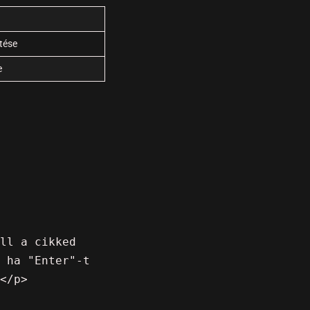
ítése
e
ll a cikked 
 ha "Enter"-t 
</p>
