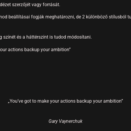
ézet szerzőjét vagy forrását.
nod beállításai fogják meghatározni, de 2 különböző stílusból t
g színét és a háttérszínt is tudod módosítani.
your actions backup your ambition”
„You’ve got to make your actions backup your ambition”
Gary Vaynerchuk