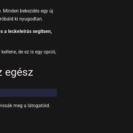
e. Minden bekezdés egy új
Próbáld ki nyugodtan.
 a leckeleírás segítsen,
kellene, de ez is egy opció,
z egész
yissák meg a látogatóid.