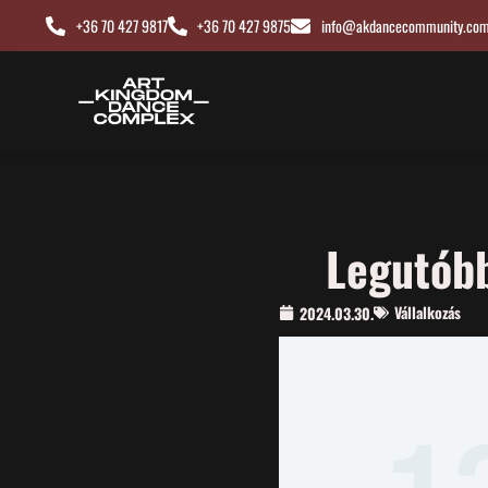
+36 70 427 9817
+36 70 427 9875
info@akdancecommunity.co
Legutóbb
Vállalkozás
2024.03.30.