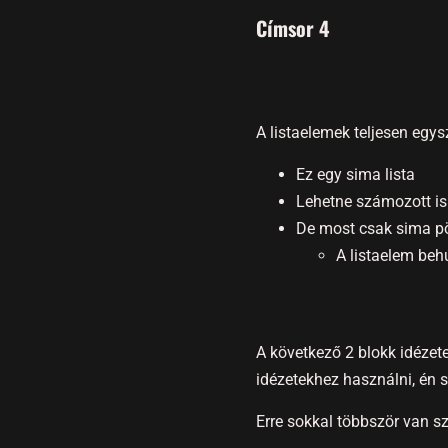
Címsor 4
A listaelemek teljesen egy
Ez egy sima lista
Lehetne számozott is
De most csak sima p
A listaelem behú
A következő 2 blokk idézet
idézetekhez használni, én 
Erre sokkal többször van s