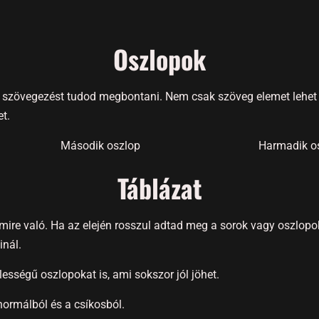
Oszlopok
s szövegezést tudod megbontani. Nem csak szöveg elemet lehet 
t.
Második oszlop
Harmadik o
Táblázat
 amire való. Ha az elején rosszul adtad meg a sorok vagy oszlo
inál.
ességű oszlopokat is, ami sokszor jól jöhet.
 normálból és a csíkosból.