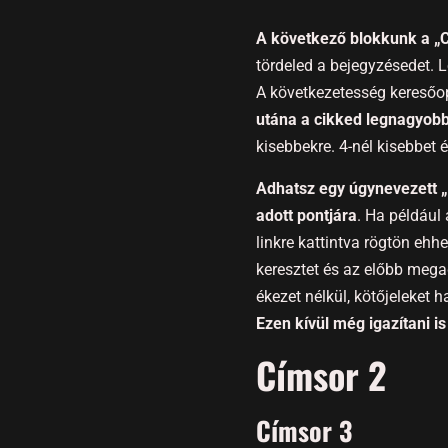
A következő blokkunk a „
tördeled a bejegyzésedet. L
A következetesség keresőo
utána a cikked legnagyobb
kisebbekre. 4-nél kisebbet
Adhatsz egy úgynevezett 
adott pontjára
. Ha például
linkre kattintva rögtön ehh
keresztet és az előbb mega
ékezet nélkül, kötőjeleket 
Ezen kívül még igazítani i
Címsor 2
Címsor 3