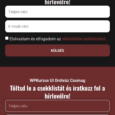
hírlevélre!
adatvédelmi nyilatkozatot.
Elolvastam és elfogadom az
KÜLDÉS
WPKurzus UI Drótváz Csomag
Töltsd le a csekklistát és iratkozz fel a
hírlevélre!