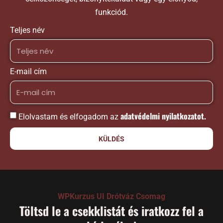
funkciód.
Teljes név
E-mail cím
adatvédelmi nyilatkozatot.
Elolvastam és elfogadom az
KÜLDÉS
WPKurzus UI Drótváz Csomag
Töltsd le a csekklistát és iratkozz fel a