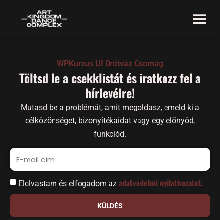
WPKurzus UI Drótváz Csomag
Töltsd le a csekklistát és iratkozz fel a
hírlevélre!
Mutasd be a problémát, amit megoldasz, emeld ki a
célközönséget, bizonyítékaidat vagy egy előnyöd,
funkciód.
adatvédelmi nyilatkozatot.
Elolvastam és elfogadom az
KÜLDÉS