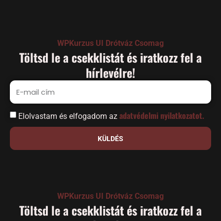
WPKurzus UI Drótváz Csomag
Töltsd le a csekklistát és iratkozz fel a
hírlevélre!
adatvédelmi nyilatkozatot.
Elolvastam és elfogadom az
KÜLDÉS
WPKurzus UI Drótváz Csomag
Töltsd le a csekklistát és iratkozz fel a