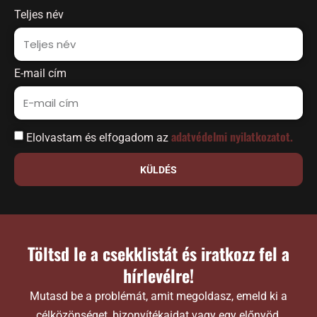
Teljes név
E-mail cím
adatvédelmi nyilatkozatot.
Elolvastam és elfogadom az
KÜLDÉS
Töltsd le a csekklistát és iratkozz fel a
hírlevélre!
Mutasd be a problémát, amit megoldasz, emeld ki a
célközönséget, bizonyítékaidat vagy egy előnyöd,