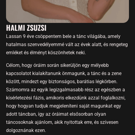
HALMI ZSUZSI
Lassan 9 éve csöppentem bele a tánc világába, amely
hatalmas szenvedélyemmé vált az évek alatt, és rengeteg
emléket és élményt köszönhetek neki.
Célom, hogy óráim során sikerüljön egy mélyebb
kapcsolatot kialakítanunk önmagunk, a tánc és a zene
között, mindezt egy biztonságos, barátias légkörben.
Számomra az egyik legizgalmasabb rész az egészben a
kísérletezési fázis, amikoris elkezdünk azzal foglalkozni,
hogy hogyan tudjuk megjeleníteni saját magunkat egy
adott táncban, így az óráimat elsősorban olyan
táncosoknak ajánlom, akik nyitottak erre, és szívesen
dolgoznának ezen.